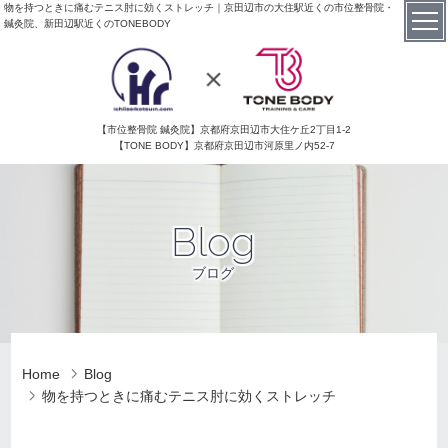
物を持つときに痛むテニス肘に効くストレッチ｜京田辺市の大住駅近くの市位整骨院・
鍼灸院、新田辺駅近くのTONEBODY
【市位整骨院 鍼灸院】京都府京田辺市大住ケ丘2丁目1-2
【TONE BODY】京都府京田辺市河原里ノ内52-7
Blog
ブログ
Home
Blog
物を持つときに痛むテニス肘に効くストレッチ