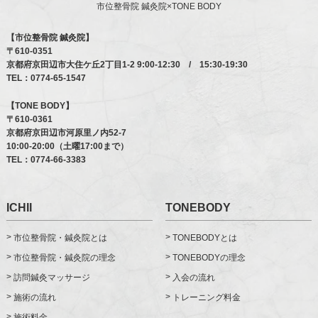
市位整骨院 鍼灸院×TONE BODY
【市位整骨院 鍼灸院】
〒610-0351
京都府京田辺市大住ケ丘2丁目1-2
9:00-12:30 / 15:30-19:30
TEL：
0774-65-1547
【TONE BODY】
〒610-0361
京都府京田辺市河原里ノ内52-7
10:00-20:00（土曜17:00まで）
TEL：
0774-66-3383
ICHII
TONEBODY
市位整骨院・鍼灸院とは
TONEBODYとは
市位整骨院・鍼灸院の理念
TONEBODYの理念
訪問鍼灸マッサージ
入会の流れ
施術の流れ
トレーニング料金
施術料金