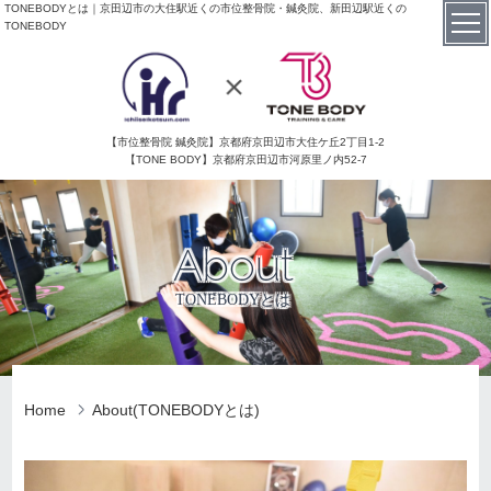
TONEBODYとは｜京田辺市の大住駅近くの市位整骨院・鍼灸院、新田辺駅近くの
TONEBODY
【市位整骨院 鍼灸院】京都府京田辺市大住ケ丘2丁目1-2
【TONE BODY】京都府京田辺市河原里ノ内52-7
About
TONEBODYとは
Home
About(TONEBODYとは)