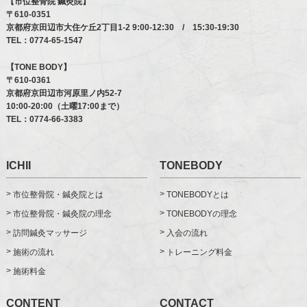
【市位整骨院 鍼灸院】
〒610-0351
京都府京田辺市大住ケ丘2丁目1-2
9:00-12:30 / 15:30-19:30
TEL：
0774-65-1547
【TONE BODY】
〒610-0361
京都府京田辺市河原里ノ内52-7
10:00-20:00（土曜17:00まで）
TEL：
0774-66-3383
ICHII
TONEBODY
市位整骨院・鍼灸院とは
TONEBODYとは
市位整骨院・鍼灸院の理念
TONEBODYの理念
訪問鍼灸マッサージ
入会の流れ
施術の流れ
トレーニング料金
施術料金
CONTENT
CONTACT