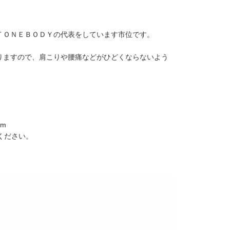
ＴＯＮＥＢＯＤＹの代表をしています市位です。
りますので、肩こりや腰痛などがひどくならないよう
)m
意ください。